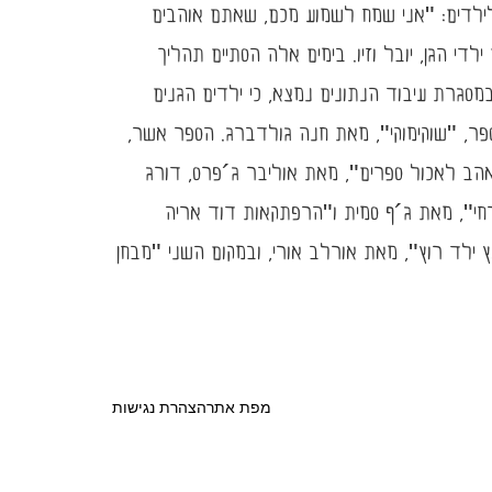
ילדים: "אני שמח לשמוע מכם, שאתם אוהבים
 הגן, יובל וזיו. בימים אלה הסתיים תהליך
סגרת עיבוד הנתונים נמצא, כי ילדים הגנים
קו מחפש אמא", מאת קיקו קסזה, ובכך דרגוהו במקום הראשון. אחריו במקום ה- 2, דורג הספר, "שוקימוקי", מאת חנה גולדברג. הספר אשר,
הב לאכול ספרים", מאת אוליבר ג´פרס, דורג
חי", מאת ג´ף סמית ו"הרפתקאות דוד אריה
 ילד רוץ", מאת אורלב אורי, ובמקום השני "מבחן
מפת אתר
הצהרת נגישות