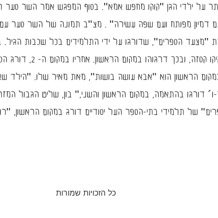
ר על ילדי הגן "קוקו מחפש אמא". בסוף המפגש אמר השר סער ל
דמיון מפותח ועם שפה עשירה" . מצ"ב תמונה של השר סער עם ילדי
 "מצעד הספרים", שדורגו על ידי התלמידים בכל שכבות הגיל. במ
אהבו במיוחד את הספר " קו
במקום הראשון הוא "אבא עושה בושות", מאת מאיר שלו. "הילד שא
´ דורגו בהתאמה, במקום הראשון והשני," בון, שליט הגבול המזר
ים" של תלמידי בתי-הספר העל יסודיים דורג במקום הראשון, "רוץ
כל הזכויות שמורות