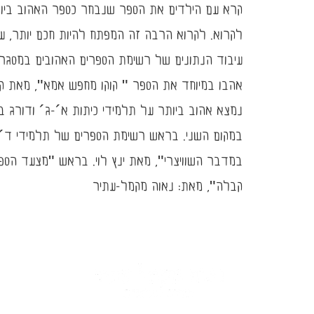
קרא עם הילדים את הספר שנבחר כספר האהוב ביות
לקרוא. לקרוא הרבה זה המפתח להיות חכם יותר, עם 
עיבוד הנתונים של רשימת הספרים האהובים במסגרת
נמצא אהוב ביותר על תלמידי כיתות א´-ג´ ודורג 
במקום השני. בראש רשימת הספרים של תלמידי ד´-ו
במדבר השוויצרי", מאת ינץ לוי. בראש "מצעד הספר
קבלה", מאת: נאוה מקמל-עתיר